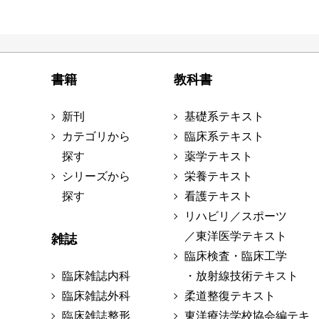
書籍
教科書
新刊
基礎系テキスト
カテゴリから
臨床系テキスト
探す
薬学テキスト
シリーズから
栄養テキスト
探す
看護テキスト
リハビリ／スポーツ
／東洋医学テキスト
雑誌
臨床検査・臨床工学
臨床雑誌内科
・放射線技術テキスト
臨床雑誌外科
柔道整復テキスト
臨床雑誌整形
東洋療法学校協会編テキ