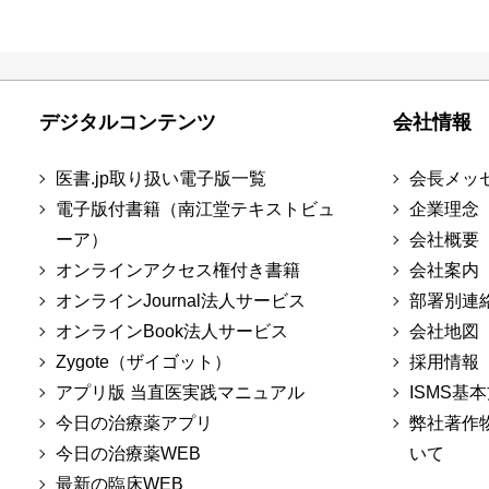
デジタルコンテンツ
会社情報
医書.jp取り扱い電子版一覧
会長メッ
電子版付書籍（南江堂テキストビュ
企業理念
ーア）
会社概要
オンラインアクセス権付き書籍
会社案内
オンラインJournal法人サービス
部署別連
オンラインBook法人サービス
会社地図
Zygote（ザイゴット）
採用情報
アプリ版 当直医実践マニュアル
ISMS基
今日の治療薬アプリ
弊社著作
今日の治療薬WEB
いて
最新の臨床WEB