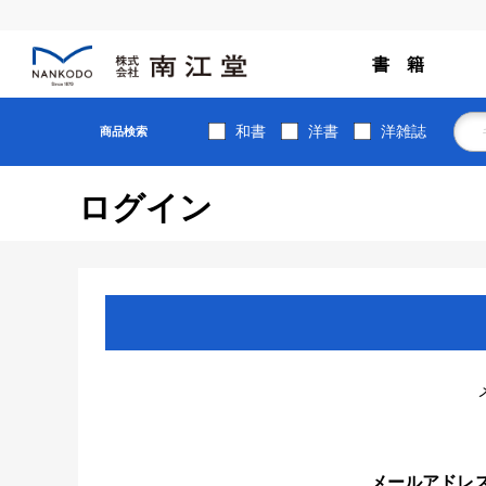
書 籍
和書
洋書
洋雑誌
商品検索
ログイン
メールアドレ