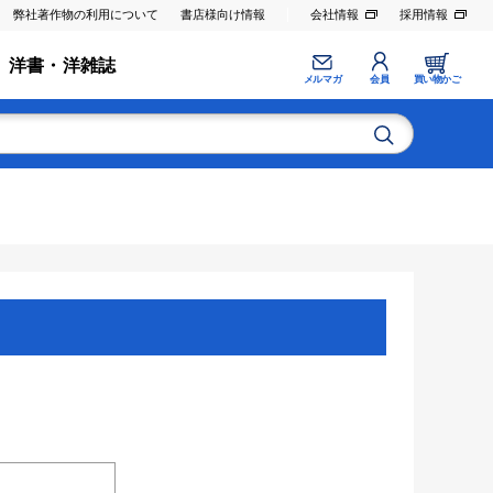
弊社著作物の利用について
書店様向け情報
会社情報
採用情報
洋書・洋雑誌
メルマガ
会員
買い物かご
。