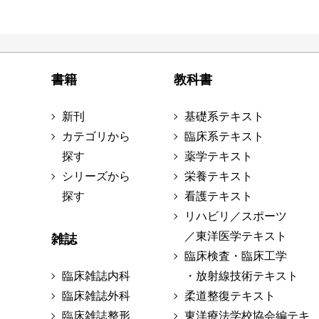
書籍
教科書
新刊
基礎系テキスト
カテゴリから
臨床系テキスト
探す
薬学テキスト
シリーズから
栄養テキスト
探す
看護テキスト
リハビリ／スポーツ
／東洋医学テキスト
雑誌
臨床検査・臨床工学
臨床雑誌内科
・放射線技術テキスト
臨床雑誌外科
柔道整復テキスト
臨床雑誌整形
東洋療法学校協会編テキ