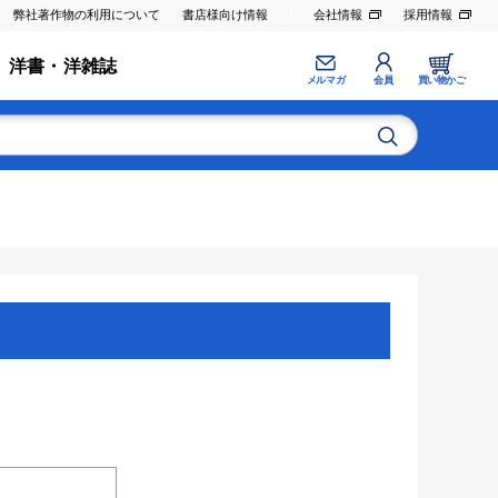
弊社著作物の利用について
書店様向け情報
会社情報
採用情報
洋書・洋雑誌
メルマガ
会員
買い物かご
。