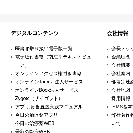
デジタルコンテンツ
会社情報
医書.jp取り扱い電子版一覧
会長メッ
電子版付書籍（南江堂テキストビュ
企業理念
ーア）
会社概要
オンラインアクセス権付き書籍
会社案内
オンラインJournal法人サービス
部署別連
オンラインBook法人サービス
会社地図
Zygote（ザイゴット）
採用情報
アプリ版 当直医実践マニュアル
ISMS基
今日の治療薬アプリ
弊社著作
今日の治療薬WEB
いて
最新の臨床WEB