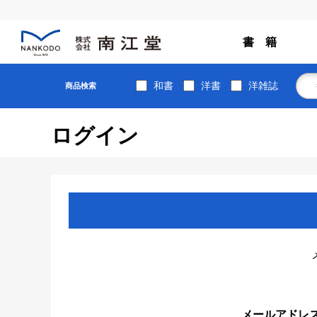
書 籍
和書
洋書
洋雑誌
商品検索
ログイン
メールアドレ